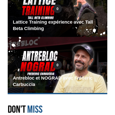
0
Lattice Training expérience avec Tall
Beta Climbing
0
Antrebloc et NOGRAD avec Frédéric
Carbuccia
DON'T
MISS